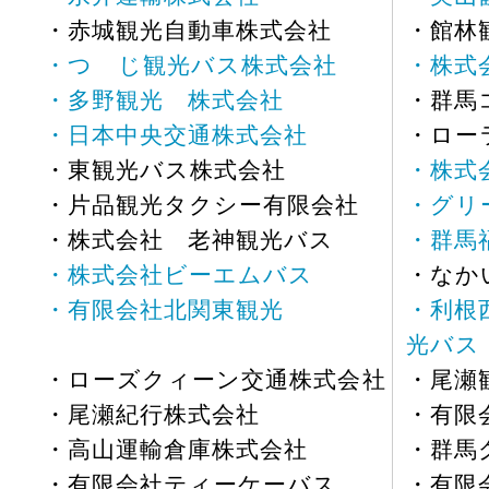
・赤城観光自動車株式会社
・館林
・つゝじ観光バス株式会社
・株式
・多野観光 株式会社
・群馬
・日本中央交通株式会社
・ロー
・東観光バス株式会社
・株式
・片品観光タクシー有限会社
・グリ
・株式会社 老神観光バス
・群馬
・株式会社ビーエムバス
・なか
・有限会社北関東観光
・利根
光バス
・ローズクィーン交通株式会社
・尾瀬
・尾瀬紀行株式会社
・有限
・高山運輸倉庫株式会社
・群馬
・有限会社ティーケーバス
・有限