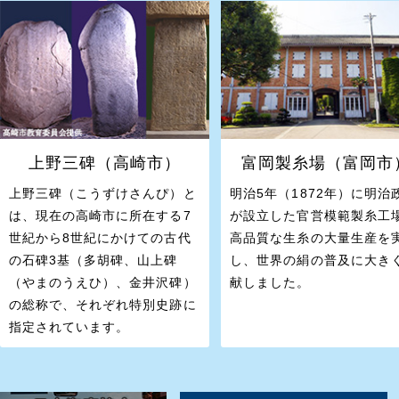
上野三碑（高崎市）
富岡製糸場（富岡市
上野三碑（こうずけさんぴ）と
明治5年（1872年）に明治
は、現在の高崎市に所在する7
が設立した官営模範製糸工
世紀から8世紀にかけての古代
高品質な生糸の大量生産を
の石碑3基（多胡碑、山上碑
し、世界の絹の普及に大き
（やまのうえひ）、金井沢碑）
献しました。
の総称で、それぞれ特別史跡に
指定されています。