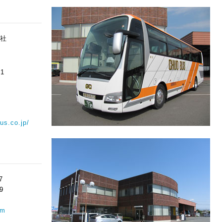
会社
1
us.co.jp/
7
9
om