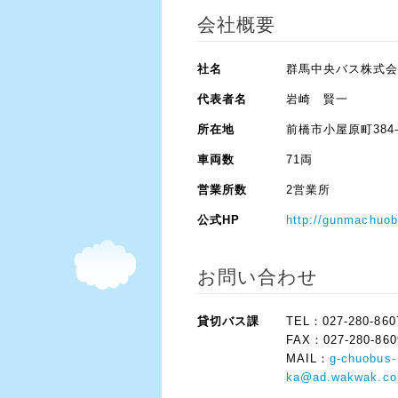
会社概要
社名
群馬中央バス株式
代表者名
岩崎 賢一
所在地
前橋市小屋原町384-
車両数
71両
営業所数
2営業所
公式HP
http://gunmachuob
お問い合わせ
貸切バス課
TEL：027-280-860
FAX：027-280-860
MAIL：
g-chuobus-
ka@ad.wakwak.c