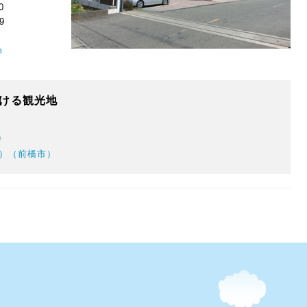
0
9
m
ける観光地
）
ル）（前橋市）