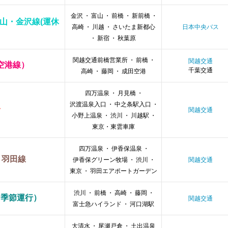
金沢
・
富山
・
前橋
・
新前橋
・
山・金沢線(運休
高崎
・
川越
・
さいたま新都心
日本中央バス
・
新宿
・
秋葉原
関越交通前橋営業所
・
前橋
・
関越交通
空港線）
千葉交通
高崎
・
藤岡
・
成田空港
四万温泉
・
月見橋
・
沢渡温泉入口
・
中之条駅入口
・
号
関越交通
小野上温泉
・
渋川
・
川越駅
・
東京・東雲車庫
四万温泉
・
伊香保温泉
・
 羽田線
伊香保グリーン牧場
・
渋川
・
関越交通
東京
・
羽田エアポートガーデン
渋川
・
前橋
・
高崎
・
藤岡
・
（季節運行）
関越交通
富士急ハイランド
・
河口湖駅
大清水
・
尾瀬戸倉
・
土出温泉