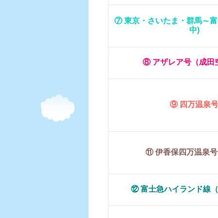
⑦ 東京・さいたま・群馬～富
中)
⑧ アザレア号（成田
⑨ 四万温泉
⑪ 伊香保四万温泉号
⑫ 富士急ハイランド線