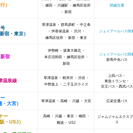
運行）
・
鎌田
・
川越駅
・
練馬区役所
関越交通
・
新宿
草津温泉
・
群馬原町
・
中之条
り号
・
伊香保温泉
・
渋川
・
ジェイアールバス関
新宿・東京）
練馬区役所
・
新宿
・
東京
伊勢崎
・
坂東大橋北
・
ジェイアールバス関
～新宿
本庄沼和田
・
練馬区役所
・
群馬中央バス
新宿
上田バス・
草津温泉
・
軽井沢
・
渋谷
・
津温泉線
東急トランセ・
中野坂上
・
二子玉川ライズ
京王バス・西武バス
ナー
草津温泉
・
高崎
・
川越
・
大宮
広栄交通バス
越・大宮）
イナー
高崎
・
川越
・
東京
・
梅田
・
ジャムジャムエクスプ
阪・USJ）
ス
難波
・
USJ