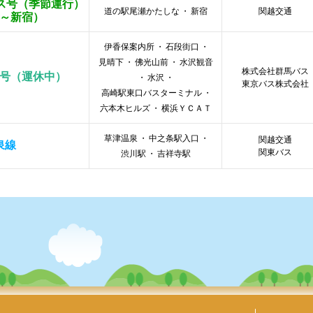
ス号（季節運行）
道の駅尾瀬かたしな
・
新宿
関越交通
～新宿）
伊香保案内所
・
石段街口
・
見晴下
・
佛光山前
・
水沢観音
株式会社群馬バス
号（運休中）
・
水沢
・
東京バス株式会社
高崎駅東口バスターミナル
・
六本木ヒルズ
・
横浜ＹＣＡＴ
草津温泉
・
中之条駅入口
・
関越交通
泉線
関東バス
渋川駅
・
吉祥寺駅