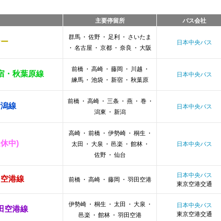
主要停留所
バス会社
群馬
・
佐野
・
足利
・
さいたま
ナー
日本中央バス
・
名古屋
・
京都
・
奈良
・
大阪
前橋
・
高崎
・
藤岡
・
川越
・
宿・秋葉原線
日本中央バス
練馬
・
池袋
・
新宿
・
秋葉原
前橋
・
高崎
・
三条
・
燕
・
巻
・
新潟線
日本中央バス
潟東
・
新潟
高崎
・
前橋
・
伊勢崎
・
桐生
・
休中)
太田
・
大泉
・
邑楽
・
館林
・
日本中央バス
佐野
・
仙台
日本中央バス
田空港線
前橋
・
高崎
・
藤岡
・
羽田空港
東京空港交通
伊勢崎
・
桐生
・
太田
・
大泉
・
日本中央バス
田空港線
東京空港交通
邑楽
・
館林
・
羽田空港