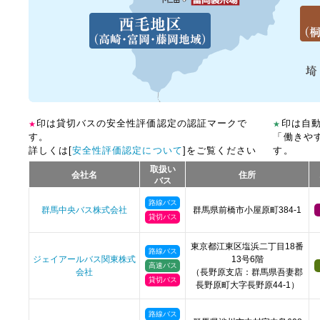
印は貸切バスの安全性評価認定の認証マークで
印は自
★
★
す。
「働きや
詳しくは[
安全性評価認定について
]をご覧ください
す。
取扱い
会社名
住所
バス
路線バス
群馬中央バス株式会社
群馬県前橋市小屋原町384-1
貸切バス
東京都江東区塩浜二丁目18番
路線バス
ジェイアールバス関東株式
13号6階
高速バス
会社
（長野原支店：群馬県吾妻郡
貸切バス
長野原町大字長野原44-1）
路線バス