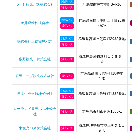
路線バス
つゝじ観光バス株式会社
群馬県館林市本町3-4-20
貸切バス
路線バス
群馬県前橋市南町三丁目21番
永井運輸株式会社
地の8
貸切バス
路線バス
群馬県高崎市芝塚町2033番地
株式会社上信観光バス
1
貸切バス
群馬県高崎市新町１２６５－
多野観光 株式会社
貸切バス
６
群馬県高崎市菅谷町20番地
群馬コープ観光株式会社
貸切バス
170
路線バス
日本中央交通株式会社
群馬県高崎市島野町1332番地
貸切バス
ローランド観光バス株式会
群馬県渋川市有馬1680-1
貸切バス
社
群馬県伊勢崎市境上渕名１１
東観光バス株式会社
貸切バス
８６