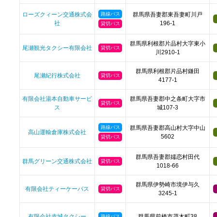
ローズクィーン交通株式会
路線バス
群馬県吾妻郡東吾妻町川戸
社
196-1
貸切バス
群馬県利根郡片品村大字東小
尾瀬観光タクシー有限会社
貸切バス
川2910-1
群馬県利根郡片品村鎌田
尾瀬紀行株式会社
貸切バス
4177-1
有限会社湯本自動車サービ
群馬県吾妻郡中之条町大字市
貸切バス
ス
城107-3
路線バス
群馬県吾妻郡高山村大字中山
高山運輸倉庫株式会社
5602
貸切バス
群馬県吾妻郡嬬恋村田代
群馬グリーン交通株式会社
貸切バス
1018-66
群馬県伊勢崎市境伊与久
有限会社ティーケーバス
貸切バス
3245-1
有限会社赤城タクシー
群馬県前橋市茂木町38
路線バス