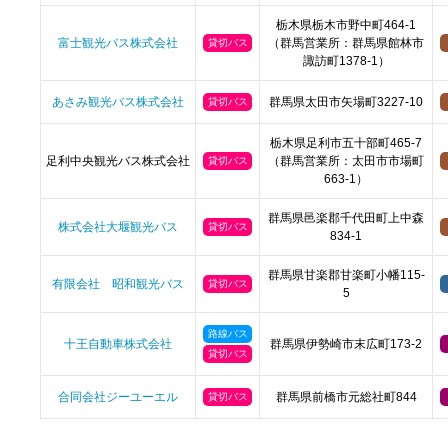
栃木県栃木市野中町464-1
富士観光バス株式会社
（群馬営業所：群馬県館林市
貸切バス
諏訪町1378-1）
あさみ観光バス株式会社
群馬県太田市矢場町3227-10
貸切バス
栃木県足利市五十部町465-7
足利中央観光バス株式会社
（群馬営業所：太田市市場町
貸切バス
663-1）
群馬県邑楽郡千代田町上中森
株式会社大堰観光バス
貸切バス
834-1
群馬県甘楽郡甘楽町小幡115-
有限会社 昭和観光バス
貸切バス
5
路線バス
十王自動車株式会社
群馬県伊勢崎市末広町173-2
貸切バス
合同会社ジーユーエル
群馬県前橋市元総社町844
貸切バス