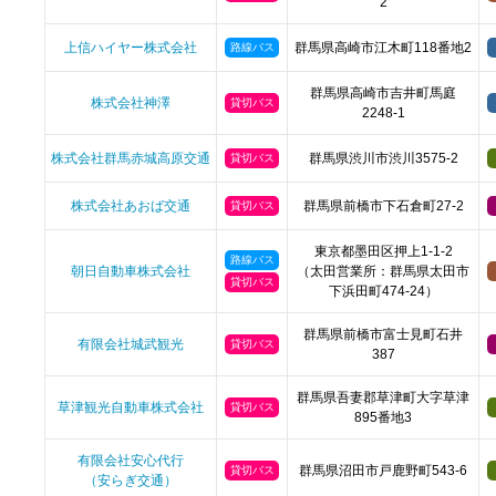
2
上信ハイヤー株式会社
群馬県高崎市江木町118番地2
路線バス
群馬県高崎市吉井町馬庭
株式会社神澤
貸切バス
2248-1
株式会社群馬赤城高原交通
群馬県渋川市渋川3575-2
貸切バス
株式会社あおば交通
群馬県前橋市下石倉町27-2
貸切バス
東京都墨田区押上1-1-2
路線バス
朝日自動車株式会社
（太田営業所：群馬県太田市
貸切バス
下浜田町474-24）
群馬県前橋市富士見町石井
有限会社城武観光
貸切バス
387
群馬県吾妻郡草津町大字草津
草津観光自動車株式会社
貸切バス
895番地3
有限会社安心代行
群馬県沼田市戸鹿野町543-6
貸切バス
（安らぎ交通）