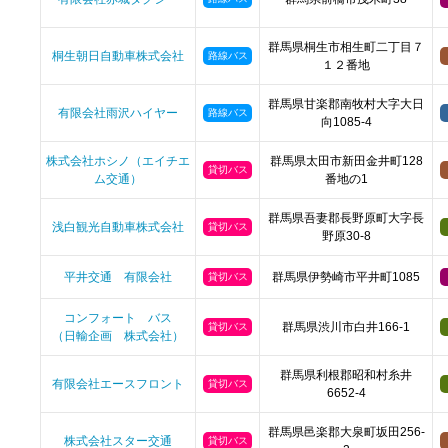
群馬県桐生市相生町二丁目７
桐生朝日自動車株式会社
路線バス
１２番地
群馬県甘楽郡南牧村大字大日
有限会社雨沢ハイヤー
路線バス
向1085-4
株式会社ホシノ（エイチエ
群馬県太田市新田金井町128
貸切バス
ム交通）
番地の1
群馬県吾妻郡長野原町大字長
浅白観光自動車株式会社
貸切バス
野原30-8
平井交通 有限会社
群馬県伊勢崎市平井町1085
貸切バス
コンフォート バス
群馬県渋川市白井166-1
貸切バス
（日輸企画 株式会社）
群馬県利根郡昭和村糸井
有限会社エースフロント
貸切バス
6652-4
群馬県邑楽郡大泉町坂田256-
株式会社スター交通
貸切バス