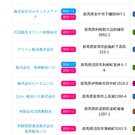
株式会社ボルテックスアー
路線バス
群馬県安中市下磯部987-1
ク
貸切バス
群馬県利根郡片品村鎌田
片品観光タクシー有限会社
貸切バス
3952-1
群馬県富岡市妙義町下高田
グリーン観光株式会社
貸切バス
315-1
路線バス
群馬県沼田市利根町老神５７
株式会社 老神観光バス
８
貸切バス
株式会社ビーエムバス
群馬県伊勢崎市田中町1016-2
貸切バス
なかい観光バス株式会社
群馬県富岡市上高瀬1280-4
貸切バス
群馬県邑楽郡邑楽町篠塚
有限会社北関東観光
貸切バス
1297-1
利根西部運送株式会社
群馬県沼田市薄根町3161-5
貸切バス
新和観光バス