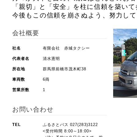
「親切」と「安全」を柱に信頼を築いて
今後もこの信頼を崩さぬよう、努力して
会社概要
社名
有限会社 赤城タクシー
代表者名
清水憲明
所在地
群馬県前橋市茂木町38
車両数
6両
営業所数
1
お問い合わせ
TEL
ふるさとバス 027(283)3122
<受付時間 8:00～18:00>