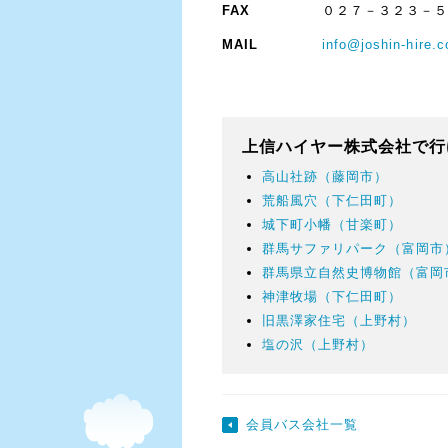
FAX
０２７－３２３－
MAIL
info@joshin-hire.c
上信ハイヤー株式会社で行
高山社跡（藤岡市）
荒船風穴（下仁田町）
城下町小幡（甘楽町）
群馬サファリパーク（富岡市
群馬県立自然史博物館（富岡
神津牧場（下仁田町）
旧黒澤家住宅（上野村）
塩の沢（上野村）
会員バス会社一覧