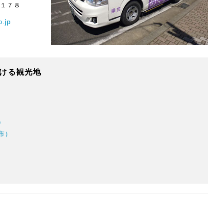
５１７８
o.jp
ける観光地
）
市）