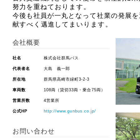
努力を重ねております。
今後も社員が一丸となって社業の発展を
献すべく邁進してまいります。
会社概要
社名
株式会社群馬バス
代表者名
大島 義一郎
所在地
群馬県高崎市緑町3-2-3
車両数
108両（貸切33両・乗合75両）
営業所数
4営業所
公式HP
http://www.gunbus.co.jp/
お問い合わせ