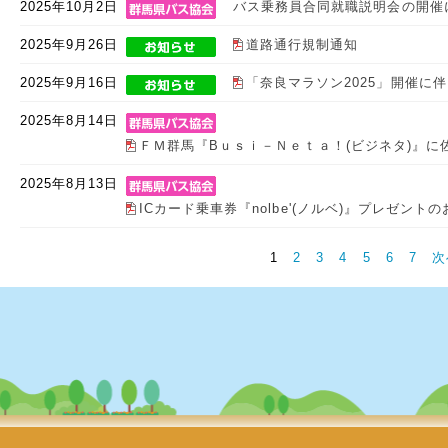
2025年10月2日
バス乗務員合同就職説明会の開催
2025年9月26日
道路通行規制通知
2025年9月16日
「奈良マラソン2025」開催に
2025年8月14日
ＦＭ群馬『Bｕｓｉ－Ｎｅｔａ！(ビジネタ)』に
2025年8月13日
ICカード乗車券『nolbe'(ノルベ)』プレゼン
1
2
3
4
5
6
7
次